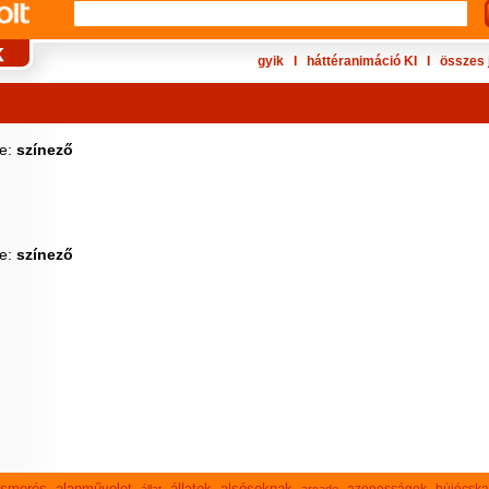
gyik
Ι
háttéranimáció KI
Ι
összes 
ke:
színező
ke:
színező
lismerés
alapművelet
állatok
alsósoknak