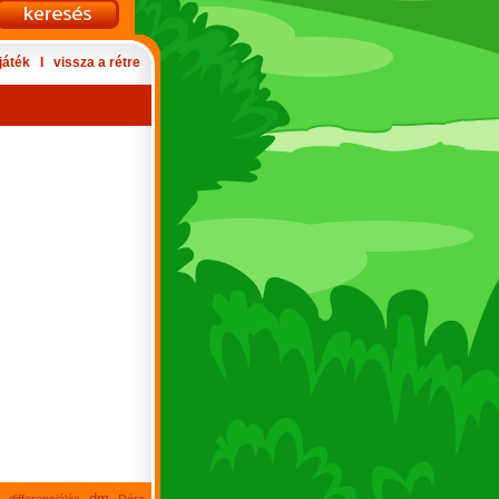
játék
Ι
vissza a rétre
dm