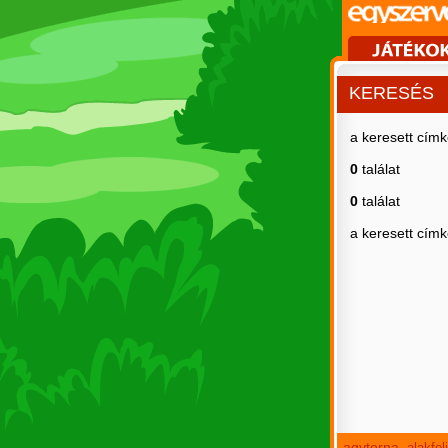
KERESÉS
a keresett cím
0
találat
0
találat
a keresett cím
agytorna
alakfe