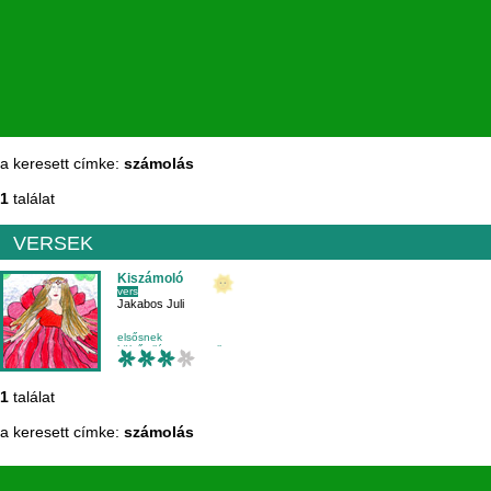
a keresett címke:
számolás
1
találat
VERSEK
Kiszámoló
vers
Jakabos Juli
elsősnek
külső világ-matematika
olvasás
olvasástechnika
1
találat
a keresett címke:
számolás