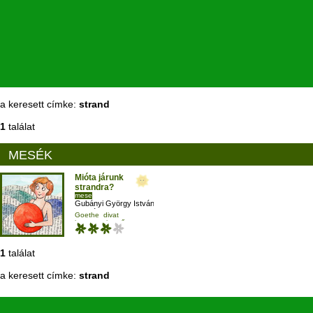
a keresett címke:
strand
1
találat
MESÉK
Mióta járunk
strandra?
mese
Gubányi György István
,
Zachár Panna
,
Goethe
divat
Terray Magdolna
ismeretterjesztő
negyedikesnek
1
találat
a keresett címke:
strand