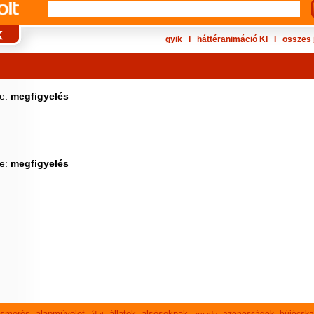
gyik
Ι
háttéranimáció KI
Ι
összes 
ke:
megfigyelés
ke:
megfigyelés
lismerés
alapművelet
állatok
alsósoknak