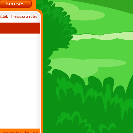
játék
Ι
vissza a rétre
dm