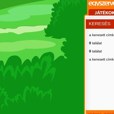
KERESÉS
a keresett cím
0
találat
0
találat
a keresett cím
agytorna
alakfe