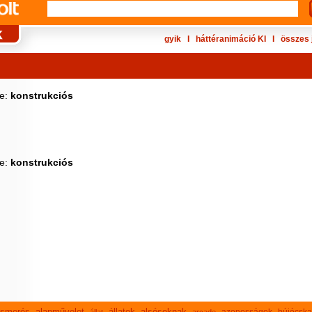
gyik
Ι
háttéranimáció KI
Ι
összes 
ke:
konstrukciós
ke:
konstrukciós
lismerés
alapművelet
állatok
alsósoknak