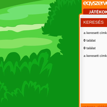
KERESÉS
a keresett cím
0
találat
0
találat
a keresett cím
agytorna
alakfe