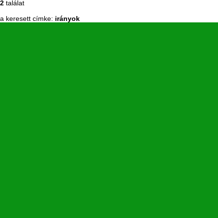
2
találat
a keresett címke:
irányok