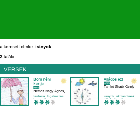
a keresett címke:
irányok
2
találat
VERSEK
Bors néni
Világos ez!
vers
kertje
Tamkó Sirató Károly
vers
Nemes Nagy Ágnes
,
Maradi Panna
fantázia
fogalmazás
irányok
iskolásoknak
harmadikosnak
külső világ-környezet
időjárás
tréfa