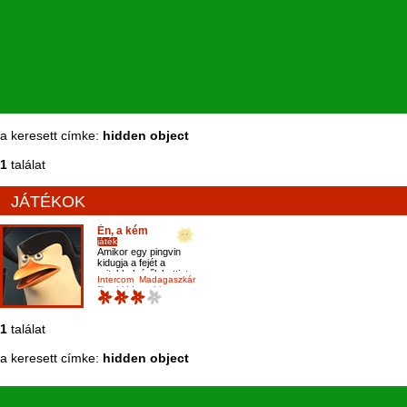
a keresett címke:
hidden object
1
találat
JÁTÉKOK
Én, a kém
játék
Amikor egy pingvin
kidugja a fejét a
rejtekhelyéről, kattints
Intercom
Madagaszkár
rá!
film
hidden object
1
találat
a keresett címke:
hidden object