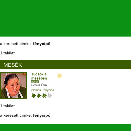
a keresett címke:
fénycipő
1
találat
MESÉK
Tücsök a
mesében
mese
Fésüs Éva
,
Molnár Piroska
elemek
fénycipő
királylány
leánykérés
1
találat
a keresett címke:
fénycipő