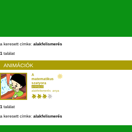
a keresett címke:
alakfelismerés
1
találat
ANIMÁCIÓK
A
matematikus
szatyora
animáció
Jónás Tamás
,
alakfelismerés
anya
Csöre Gábor
,
matematika
Janoch Lívia
másodikosnak
1
találat
a keresett címke:
alakfelismerés