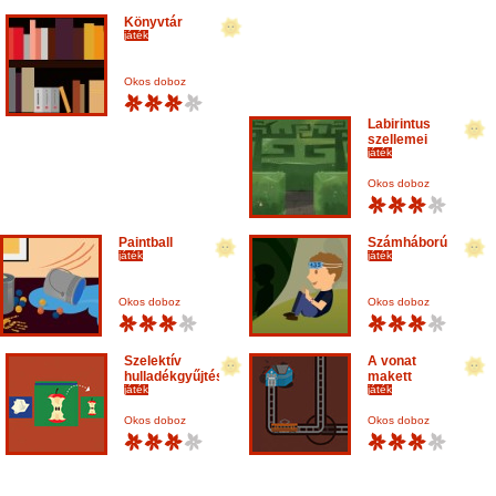
Könyvtár
játék
Okos doboz
Labirintus
szellemei
játék
Okos doboz
Paintball
Számháború
játék
játék
Okos doboz
Okos doboz
Szelektív
A vonat
hulladékgyűjtés
makett
játék
játék
Okos doboz
Okos doboz