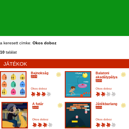
a keresett címke:
Okos doboz
10
találat
JÁTÉKOK
Bajnokság
Balatoni
játék
akadálypálya
játék
Okos doboz
Okos doboz
A futár
Játékbarlang
játék
játék
Okos doboz
Okos doboz