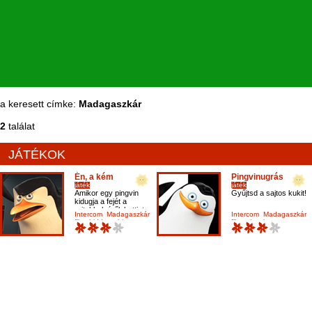
a keresett címke:
Madagaszkár
2
találat
JÁTÉKOK
Én, a kém
Pingvinugrás
játék
játék
Amikor egy pingvin
Gyűjtsd a sajtos kukit!
kidugja a fejét a
rejtekhelyéről, kattints
Intercom
Madagaszkár
Intercom
Madagaszkár
rá!
film
hidden object
film
pingvin