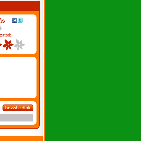
ás
zatod: