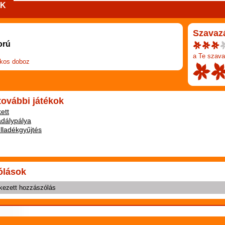
EK
Szavaz
orú
a Te szava
kos doboz
 további játékok
ett
adálypálya
ulladékgyűjtés
ólások
kezett hozzászólás