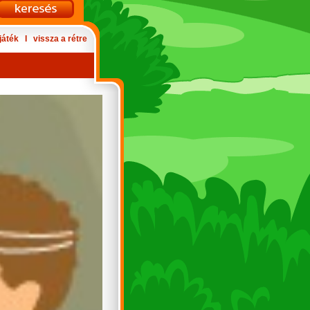
játék
Ι
vissza a rétre