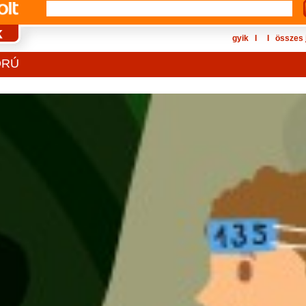
gyik
Ι
Ι
összes 
ORÚ