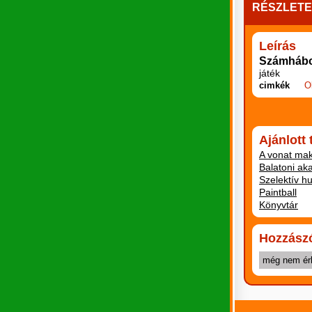
RÉSZLET
Leírás
Számháb
játék
cimkék
O
Ajánlott
A vonat mak
Balatoni ak
Szelektív h
Paintball
Könyvtár
Hozzász
még nem ér