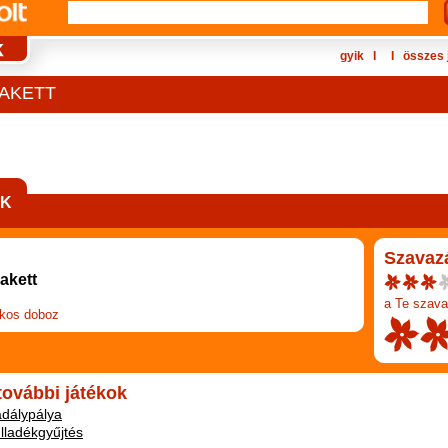
gyik
Ι
Ι
összes 
MAKETT
EK
Szavaz
akett
a Te szava
kos doboz
 további játékok
adálypálya
ulladékgyűjtés