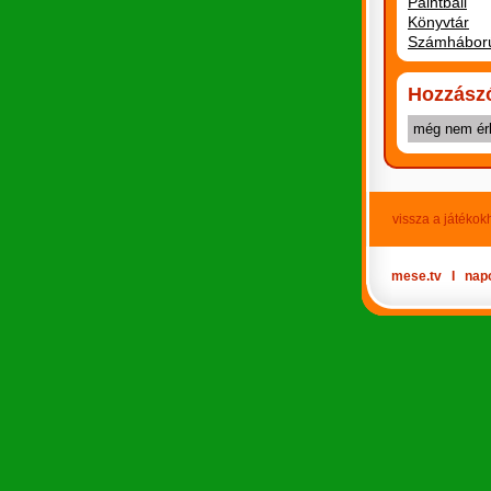
Paintball
Könyvtár
Számhábor
Hozzász
még nem ér
vissza a játékok
mese.tv
Ι
nap