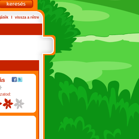
játék
Ι
vissza a rétre
ás
zatod: