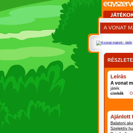
A VONAT 
RÉSZLET
Leírás
A vonat m
játék
cimkék
O
Ajánlott
Balatoni ak
Szelektív h