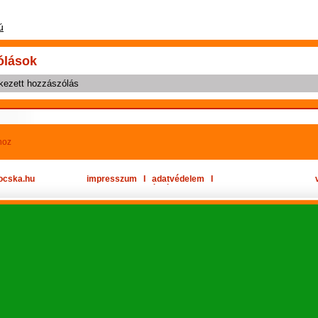
ú
ólások
kezett hozzászólás
hoz
ocska.hu
impresszum
Ι
adatvédelem
Ι
oldaltérkép