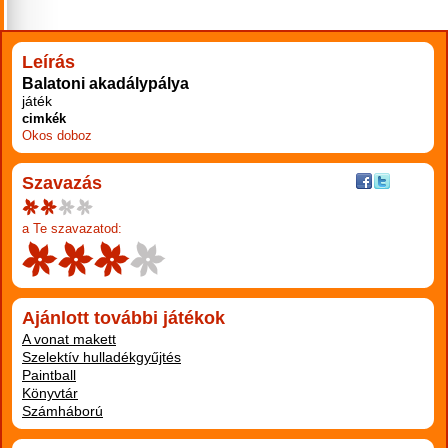
RÉSZLETEK
Leírás
Balatoni akadálypálya
játék
cimkék
Okos doboz
Szavazás
a Te szavazatod:
Ajánlott további játékok
A vonat makett
Szelektív hulladékgyűjtés
Paintball
Könyvtár
Számháború