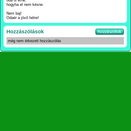
oda is érne,
hogyha el nem késne.
Nem baj!
Odaér a jövő hétre!
Hozzászólások
még nem érkezett hozzászólás