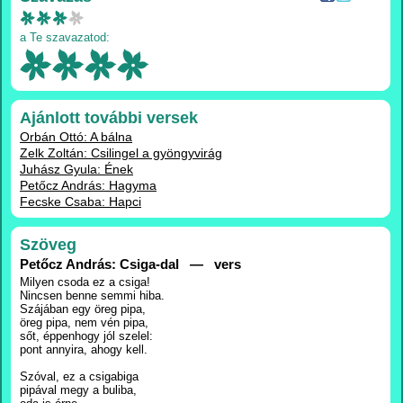
a Te szavazatod:
Ajánlott további versek
Orbán Ottó: A bálna
Zelk Zoltán: Csilingel a gyöngyvirág
Juhász Gyula: Ének
Petőcz András: Hagyma
Fecske Csaba: Hapci
Szöveg
Petőcz András: Csiga-dal — vers
Milyen csoda ez a csiga!
Nincsen benne semmi hiba.
Szájában egy öreg pipa,
öreg pipa, nem vén pipa,
sőt, éppenhogy jól szelel:
pont annyira, ahogy kell.
Szóval, ez a csigabiga
pipával megy a buliba,