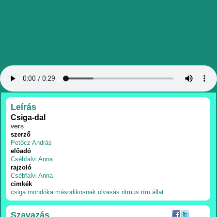
RÉSZLETEK
Leírás
Csiga-dal
vers
szerző
Petőcz András
előadó
Csébfalvi Anna
rajzoló
Csébfalvi Anna
cimkék
csiga
mondóka
másodikosnak
olvasás
ritmus
rím
állat
Szavazás