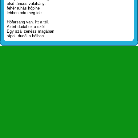
első táncos valahány:
fehér ruhás hópihe
lebben oda meg ide.
Hófarsang van. Itt a tél.
Azért dudál ez a szél.
Egy szál zenész magában
sípol, dudál a bálban.