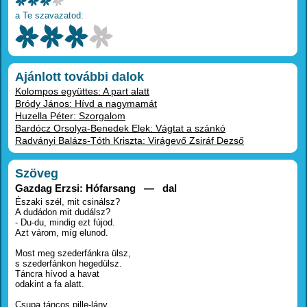
a Te szavazatod:
Ajánlott további dalok
Kolompos együttes: A part alatt
Bródy János: Hívd a nagymamát
Huzella Péter: Szorgalom
Bardócz Orsolya-Benedek Elek: Vágtat a szánkó
Radványi Balázs-Tóth Kriszta: Virágevő Zsiráf Dezső
Szöveg
Gazdag Erzsi: Hófarsang — dal
Északi szél, mit csinálsz?
A dudádon mit dudálsz?
- Du-du, mindig ezt fújod.
Azt várom, míg elunod.
Most meg szederfánkra ülsz,
s szederfánkon hegedülsz.
Táncra hívod a havat
odakint a fa alatt.
Csupa táncos pille-lány,