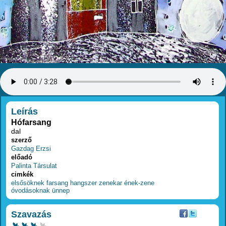
RÉSZLETEK
Leírás
Hófarsang
dal
szerző
Gazdag Erzsi
előadó
Palinta Társulat
cimkék
elsősöknek
farsang
hangszer
zenekar
ének-zene
óvodásoknak
ünnep
Szavazás