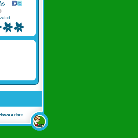
ás
zatod:
vissza a rétre