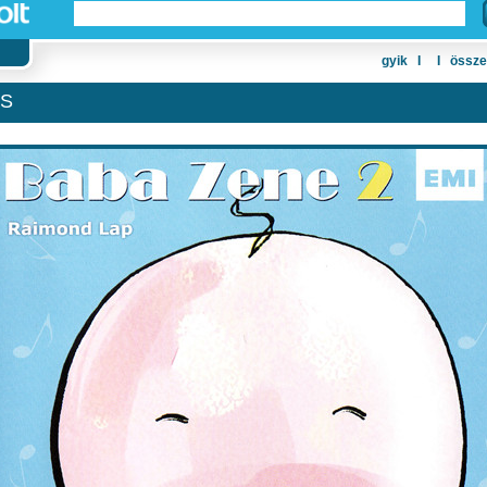
gyik
Ι
Ι
össze
ES