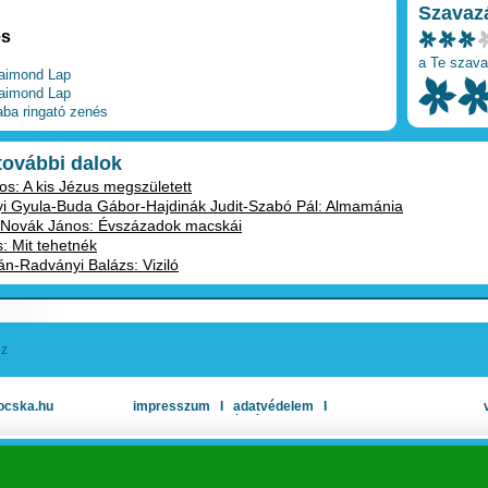
Szavaz
es
a Te szava
aimond Lap
aimond Lap
aba
ringató
zenés
 további dalok
os: A kis Jézus megszületett
i Gyula-Buda Gábor-Hajdinák Judit-Szabó Pál: Almamánia
r-Novák János: Évszázadok macskái
: Mit tehetnék
án-Radványi Balázs: Viziló
oz
ocska.hu
impresszum
Ι
adatvédelem
Ι
oldaltérkép