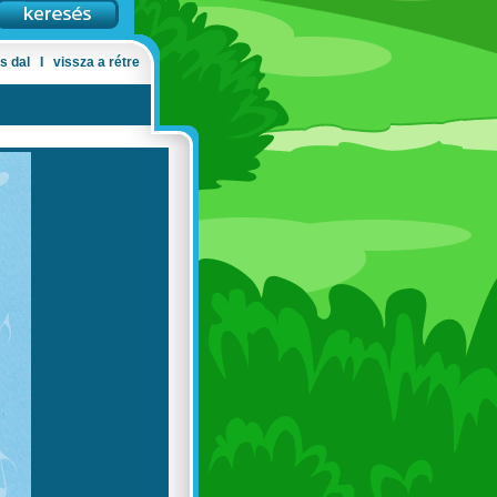
s dal
Ι
vissza a rétre