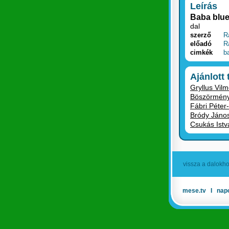
Leírás
Baba blu
dal
szerző
R
előadó
R
cimkék
b
Ajánlott
Gryllus Vilm
Böszörmény
Fábri Péte
Bródy János
Csukás Istv
vissza a dalokh
mese.tv
Ι
nap