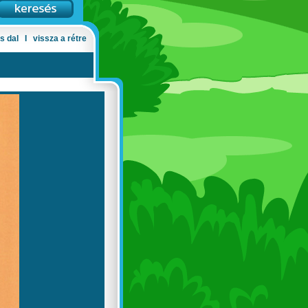
s dal
Ι
vissza a rétre