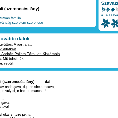
Szavaz
li (szerencsés lány)
a Te szava
aravan familia
ívánság
szerelem
szerencse
 további dalok
üttes: A part alatt
: Állatkert
András-Palinta Társulat: Kiszámoló
: Mit tehetnék
r, repülj
li (szerencsés lány) — dal
v ande gava, duj-trin shela rodava,
pe vulyici, e baxtori manca si!
am…
 gava,
anava!
hukar si tyire jakha,