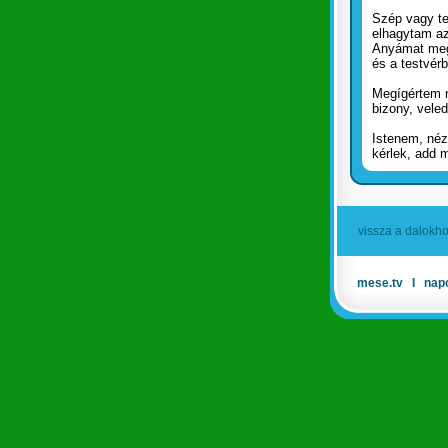
Szép vagy te
elhagytam az
Anyámat me
és a testvér
Megígértem 
bizony, vele
Istenem, néz
kérlek, add 
vissza a dalokh
mese.tv
Ι
nap