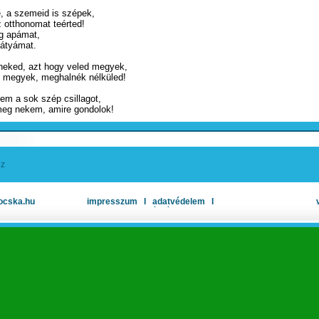
, a szemeid is szépek,
 otthonomat teérted!
g apámat,
bátyámat.
neked, azt hogy veled megyek,
d megyek, meghalnék nélküled!
em a sok szép csillagot,
meg nekem, amire gondolok!
oz
ocska.hu
impresszum
Ι
adatvédelem
Ι
oldaltérkép