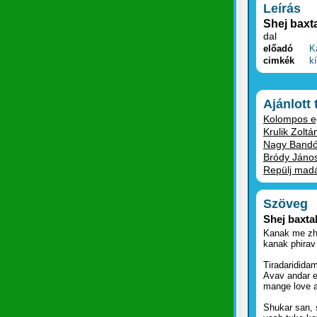
Leírás
Shej baxta
dal
előadó
K
cimkék
k
Ajánlott
Kolompos egy
Krulik Zoltán
Nagy Bandó 
Bródy János
Repülj madá
Szöveg
Shej baxta
Kanak me zha
kanak phirav 
Tiradaridid
Avav andar e
mange love 
Shukar san, s