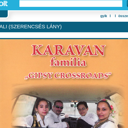
gyik
Ι
Ι
össze
ALI (SZERENCSÉS LÁNY)