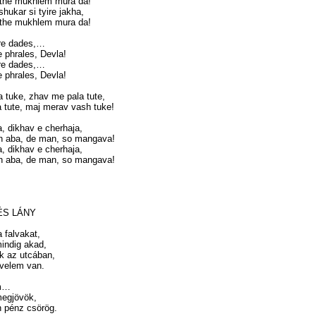
othe mukhlem mura da!
hukar si tyire jakha,
othe mukhlem mura da!
re dades,…
 phrales, Devla!
re dades,…
 phrales, Devla!
tuke, zhav me pala tute,
 tute, maj merav vash tuke!
a, dikhav e cherhaja,
n aba, de man, so mangava!
a, dikhav e cherhaja,
n aba, de man, so mangava!
ÉS LÁNY
 falvakat,
indig akad,
k az utcában,
velem van.
am…
megjövök,
 pénz csörög.