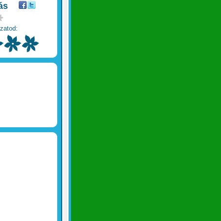
ás
zatod: