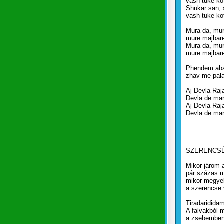
vash tuke k
Shukar san, s
vash tuke k
Mura da, mu
mure majbare
Mura da, mu
mure majbare
Phendem aba 
zhav me pala
Aj Devla Raj
Devla de ma
Aj Devla Raj
Devla de ma
SZERENCS
Mikor járom a
pár százas m
mikor megye
a szerencse 
Tiradaridid
A falvakból 
a zsebemben