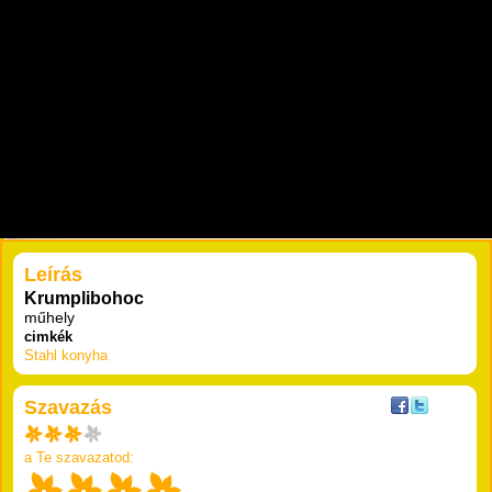
RÉSZLETEK
Leírás
Krumplibohoc
műhely
cimkék
Stahl
konyha
Szavazás
a Te szavazatod: