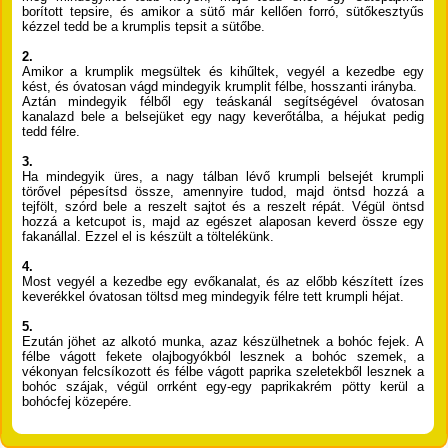
borított tepsire, és amikor a sütő már kellően forró, sütőkesztyűs
kézzel tedd be a krumplis tepsit a sütőbe.
2.
Amikor a krumplik megsültek és kihűltek, vegyél a kezedbe egy
kést, és óvatosan vágd mindegyik krumplit félbe, hosszanti irányba.
Aztán mindegyik félből egy teáskanál segítségével óvatosan
kanalazd bele a belsejüket egy nagy keverőtálba, a héjukat pedig
tedd félre.
3.
Ha mindegyik üres, a nagy tálban lévő krumpli belsejét krumpli
törővel pépesítsd össze, amennyire tudod, majd öntsd hozzá a
tejfölt, szórd bele a reszelt sajtot és a reszelt répát. Végül öntsd
hozzá a ketcupot is, majd az egészet alaposan keverd össze egy
fakanállal. Ezzel el is készült a töltelékünk.
4.
Most vegyél a kezedbe egy evőkanalat, és az előbb készített ízes
keverékkel óvatosan töltsd meg mindegyik félre tett krumpli héjat.
5.
Ezután jöhet az alkotó munka, azaz készülhetnek a bohóc fejek. A
félbe vágott fekete olajbogyókból lesznek a bohóc szemek, a
vékonyan felcsíkozott és félbe vágott paprika szeletekből lesznek a
bohóc szájak, végül orrként egy-egy paprikakrém pötty kerül a
bohócfej közepére.