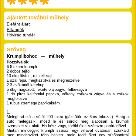
Ajánlott további műhely
Elefánt álarc
Pillangók
Hóvirág tündér
Szöveg
Krumplibohoc — műhely
Hozzávalók:
6-8 szem krumpli
2 doboz tejföl
10 dkg füstölt, reszelt sajt
1 szál répa, megtisztítva és megreszelve
2-3 evőkanál ketchup
5 dkg magozott, fekete olajbogyó, félbevágva
1 db piros kaliforniai paprika, vékony csíkokra vágva és a csíkok
megfelezve
1 tubus csemege paprikakrém
1.
Melegítsd elő a sütőt 200 fokra (gázsütőn ez 6-os fokozat). Amíg a
sütő melegszik, mosd le és súrold meg alaposan a krumpli
szemeket víz alatt. Ha kész vagy, töröld őket szárazra papírtörlővel.
Miután mindegyik krumpli száraz, egy villával óvatosan szurkáld
meg mindegyiket több helyen, majd tedd őket egy sütőpapírral