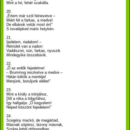
Mint a hó, fehér szakálla.
20.
„Értem már szól felnevetve –
Miért fél a farkas, a medve!
De elbánok velük most én!”
S tovalépked máris hetykén.
21.
Ijedelem, riadalom! –
Rémület van a vadon:
Vaddisznó, sün, farkas, nyuszik
Mindegyike összebúvik.
22.
„Ő az erdők fejedelme!
– Brummog reszketve a medve –
Hátán kéklik a mentéje!
Menjünk, boruljunk elébe!”
23.
Mint a király a trónjához,
Dől a róka a tölgyfához,
Így hallgatja: „Ó kegyelem!
Néped köszönt fejedelem!”
24.
Szegény mackó, de megjártad,
Másnak söpörsz, bizony másnak,
Szolga lettél otthonodban.