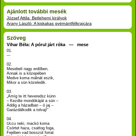
Ajánlott további mesék
József Attila: Betlehemi királyok
Arany László: A kiskakas gyémántfélkrajcára
Szöveg
Vihar Béla: A pórul járt róka — mese
01.
---
02.
Mesebeli nagy erdőben,
Annak is a közepében
Medve koma málnát eszik,
Mikor a sün közeledik.
03.
„Amíg te itt heveredsz künn
– Kezdte mondókáját a sün –
Addig a házadban – ó jaj –
Garázdálkodik a tolvaj!”
04.
Uccu neki, mackó koma
Csörtet haza, csattog foga,
Fejében vad bosszút forral.