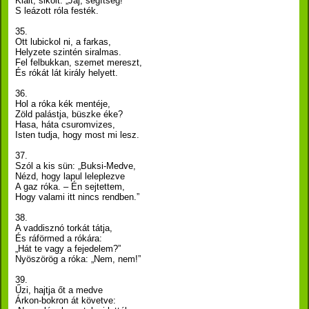
Kiált, sikolt: „Jaj, segítség!”
S leázott róla festék.
35.
Ott lubickol ni, a farkas,
Helyzete szintén siralmas.
Fel felbukkan, szemet mereszt,
És rókát lát király helyett.
36.
Hol a róka kék mentéje,
Zöld palástja, büszke éke?
Hasa, háta csuromvizes,
Isten tudja, hogy most mi lesz.
37.
Szól a kis sün: „Buksi-Medve,
Nézd, hogy lapul leleplezve
A gaz róka. – Én sejtettem,
Hogy valami itt nincs rendben.”
38.
A vaddisznó torkát tátja,
És ráförmed a rókára:
„Hát te vagy a fejedelem?”
Nyöszörög a róka: „Nem, nem!”
39.
Űzi, hajtja őt a medve
Árkon-bokron át követve: