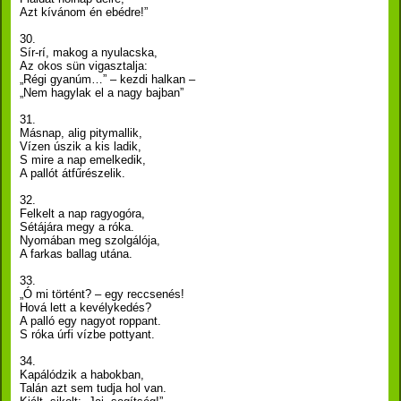
Azt kívánom én ebédre!”
30.
Sír-rí, makog a nyulacska,
Az okos sün vigasztalja:
„Régi gyanúm…” – kezdi halkan –
„Nem hagylak el a nagy bajban”
31.
Másnap, alig pitymallik,
Vízen úszik a kis ladik,
S mire a nap emelkedik,
A pallót átfűrészelik.
32.
Felkelt a nap ragyogóra,
Sétájára megy a róka.
Nyomában meg szolgálója,
A farkas ballag utána.
33.
„Ó mi történt? – egy reccsenés!
Hová lett a kevélykedés?
A palló egy nagyot roppant.
S róka úrfi vízbe pottyant.
34.
Kapálódzik a habokban,
Talán azt sem tudja hol van.