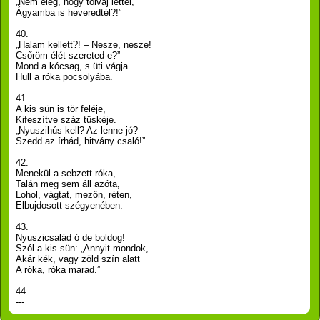
„Nem elég, hogy tolvaj lettél,
Ágyamba is heveredtél?!”
40.
„Halam kellett?! – Nesze, nesze!
Csőröm élét szereted-e?”
Mond a kócsag, s üti vágja…
Hull a róka pocsolyába.
41.
A kis sün is tör feléje,
Kifeszítve száz tüskéje.
„Nyuszihús kell? Az lenne jó?
Szedd az írhád, hitvány csaló!”
42.
Menekül a sebzett róka,
Talán meg sem áll azóta,
Lohol, vágtat, mezőn, réten,
Elbujdosott szégyenében.
43.
Nyuszicsalád ó de boldog!
Szól a kis sün: „Annyit mondok,
Akár kék, vagy zöld szín alatt
A róka, róka marad.”
44.
---