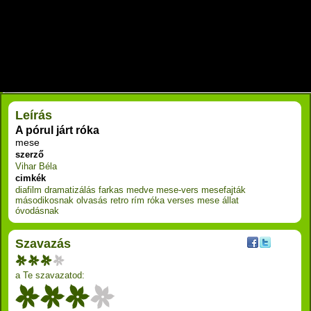
RÉSZLETEK
Leírás
A pórul járt róka
mese
szerző
Vihar Béla
cimkék
diafilm
dramatizálás
farkas
medve
mese-vers
mesefajták
másodikosnak
olvasás
retro
rím
róka
verses mese
állat
óvodásnak
Szavazás
a Te szavazatod: