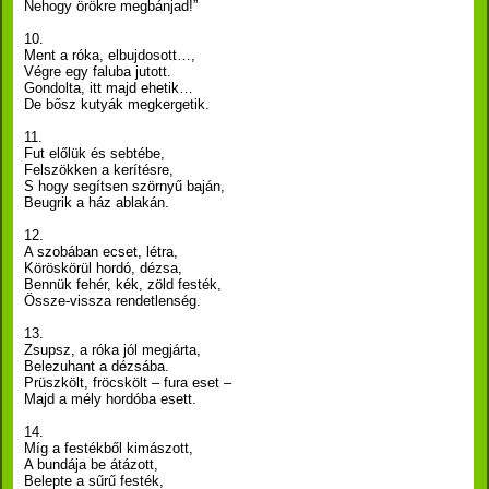
Nehogy örökre megbánjad!”
10.
Ment a róka, elbujdosott…,
Végre egy faluba jutott.
Gondolta, itt majd ehetik…
De bősz kutyák megkergetik.
11.
Fut előlük és sebtébe,
Felszökken a kerítésre,
S hogy segítsen szörnyű baján,
Beugrik a ház ablakán.
12.
A szobában ecset, létra,
Köröskörül hordó, dézsa,
Bennük fehér, kék, zöld festék,
Össze-vissza rendetlenség.
13.
Zsupsz, a róka jól megjárta,
Belezuhant a dézsába.
Prüszkölt, fröcskölt – fura eset –
Majd a mély hordóba esett.
14.
Míg a festékből kimászott,
A bundája be átázott,
Belepte a sűrű festék,