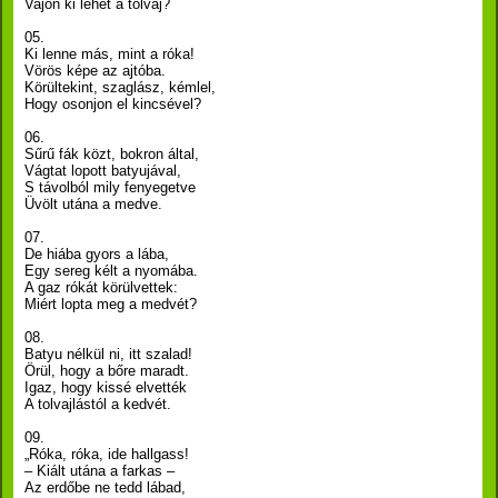
Vajon ki lehet a tolvaj?
05.
Ki lenne más, mint a róka!
Vörös képe az ajtóba.
Körültekint, szaglász, kémlel,
Hogy osonjon el kincsével?
06.
Sűrű fák közt, bokron által,
Vágtat lopott batyujával,
S távolból mily fenyegetve
Üvölt utána a medve.
07.
De hiába gyors a lába,
Egy sereg kélt a nyomába.
A gaz rókát körülvettek:
Miért lopta meg a medvét?
08.
Batyu nélkül ni, itt szalad!
Örül, hogy a bőre maradt.
Igaz, hogy kissé elvették
A tolvajlástól a kedvét.
09.
„Róka, róka, ide hallgass!
– Kiált utána a farkas –
Az erdőbe ne tedd lábad,