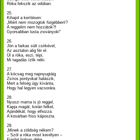
Róka fekszik az odúban.
25.
Kihajol a kerítésen:
„Miért nem mozogtok fürgébben!?
A reggelim nem hozzátok?!
Gyorsabban lusta zsiványok!”
26.
Jön a farkas sült csirkével,
Az asztalon alig fér el.
Ül a róka, eszi, tépi,
Mi tagadás ízlik néki.
27.
A kócsag meg napnyugtáig
Zsíros pontyokat halászik,
Mert a felség úgy kívánta,
Hogy hal legyen vacsorára.
28.
Nyuszi mama is jó reggel,
Kapja magát, korán felkel,
Ajándékát, hogy elhozza.
A kosárban friss káposzta.
29.
„Minek a zöldség nékem?
– Szól a róka most kevélyen –
Fiaidat holnap délre,