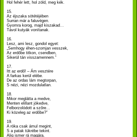
Hol fehér lett, hol zöld, meg kék.
15.
Az éjszaka sötétéjében
Surran már a faluvégen.
Gyomra korog, majd kiszakad…
Távol kutyák vonítanak.
16.
Lesz, ami lesz, gondol egyet:
„Semhogy éhen-szomjan vesszek,
Az erdőbe titkon, csendben,
Sikerül tán visszamennem.”
17.
Itt az erdő! – Ám vesztére
A farkas kerül elébe.
De az ordas lám megtorpan,
S nézi, nézi mozdulatlan.
18.
Mikor meglátta a medve,
Menten elillant jókedve,
Felborzolódott a szőre…
Ki közeleg az erdőbe?”
19.
A róka csak ámul megint,
S a patak tükrébe tekint.
Alig ismer rá magára,