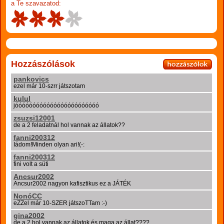
a Te szavazatod:
Hozzászólások
pankovics
ezel már 10-szrr játszotam
kulul
jóóóóóóóóóóóóóóóóóóóóóóóó
zsuzsi12001
de a 2 feladatnál hol vannak az állatok??
fanni200312
Iádom!Minden olyan ari!(-:
fanni200312
fini volt a süti
Ancsur2002
Ancsur2002 nagyon kafisztikus ez a JÁTÉK
NonóCC
eZZel már 10-SZER játszoTTam :-)
gina2002
de a 2 hol vannak az állatok és maga az állat????