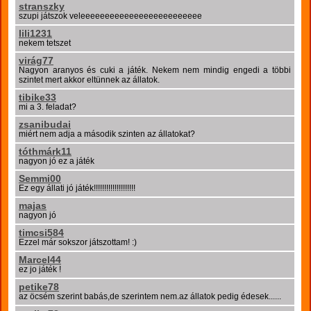
stranszky
szupi játszok veleeeeeeeeeeeeeeeeeeeeeeeee
lili1231
nekem tetszet
virág77
Nagyon aranyos és cuki a játék. Nekem nem mindig engedi a többi
szintet mert akkor eltünnek az állatok.
tibike33
mi a 3. feladat?
zsanibudai
miért nem adja a második szinten az állatokat?
tóthmárk11
nagyon jó ez a játék
Semmi00
Ez egy állati jó játék!!!!!!!!!!!!!!!!!!!!
majas
nagyon jó
timcsi584
Ezzel már sokszor játszottam! :)
Marcel44
ez jo játék !
petike78
az öcsém szerint babás,de szerintem nem.az állatok pedig édesek......