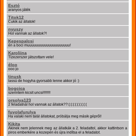
Esztó
aranyos játék
Titok12
Cukik az állatok!
nyuszy
Hol vannak az állatok?!
Kepespalcsi
én a boci muuuuuuuuuuuuuuuuuuuu!
Karoliina
Tízezerszer játszottam vele!
éloo
ooo jo
tinusk
lassú de hogyha gyorsabb lenne akkor jó :)
bogcica
szerintem kicsit uncsi!!!!!!!!
orsolya123
2 feladatnál hol vannak az állatok??:(:(:(:(:(:(:(:(:(
fuvolafurulya
Ha valaki nem talál állatokat, próbálja meg másik gépről!
Kikita
Akinek nem jelennek meg az állatkák a 2. feladattol, akkor kattintson a
piros emberkére a kozepén és újra indítsa el a feladatot.