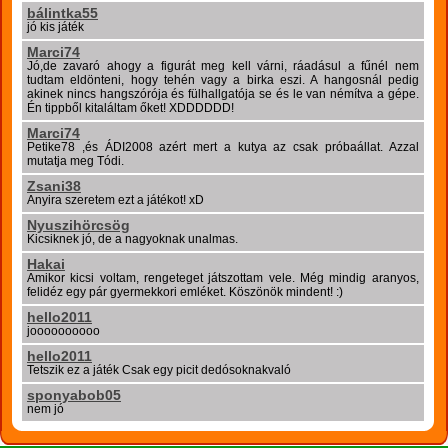
bálintka55
jó kis játék
Marci74
Jó,de zavaró ahogy a figurát meg kell várni, ráadásul a fűnél nem
tudtam eldönteni, hogy tehén vagy a birka eszi. A hangosnál pedig
akinek nincs hangszórója és fülhallgatója se és le van némítva a gépe.
Én tippből kitaláltam őket! XDDDDDD!
Marci74
Petike78 ,és ÁDI2008 azért mert a kutya az csak próbaállat. Azzal
mutatja meg Tódi.
Zsani38
Anyira szeretem ezt a játékot! xD
Nyuszihörcsög
Kicsiknek jó, de a nagyoknak unalmas.
Hakai
Amikor kicsi voltam, rengeteget játszottam vele. Még mindig aranyos,
felidéz egy pár gyermekkori emléket. Köszönök mindent! :)
hello2011
joooooooooo
hello2011
Tetszik ez a játék Csak egy picit dedósoknakvaló
sponyabob05
nem jó