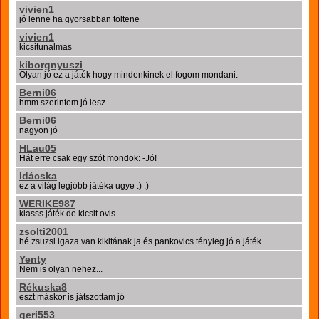
vivien1
jó lenne ha gyorsabban töltene
vivien1
kicsitunalmas
kiborgnyuszi
Olyan jó ez a játék hogy mindenkinek el fogom mondani.
Berni06
hmm szerintem jó lesz
Berni06
nagyon jó
HLau05
Hát erre csak egy szót mondok: -Jó!
Idácska
ez a világ legjóbb játéka ugye :) :)
WERIKE987
klasss játék de kicsit ovis
zsolti2001
hé zsuzsi igaza van kikitának ja és pankovics tényleg jó a játék
Yenty
Nem is olyan nehez...
Rékuska8
eszt máskor is játszottam jó
geri553