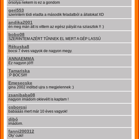
orsolya nekem is ez a gondom
geri553
szerintem tódi eladta a második feladatból a állatokat XD
andika2001
én meg mán átt is vittem az egész pályát na sziasztok !! :)
bobo08
SZERINTEM AZÉRT TŰNNEK EL MERT A GÉP LASSÚ
Rékuska8
bocsi 7 éves vagyok de nagyon megy.
ANNAEMMA
Ez nagyon jó!!!
Tamariska
:P BOCSI!!!
Emesecske
gina 2002 inditsd ujra s megjelennek :)
zsanibaba08
nagyon imádom oklevélt is kaptam !
csborcsi
babááás mert már 10 éves vagyok!
dibó
imádom.
fanni200312
Oly' cuki!