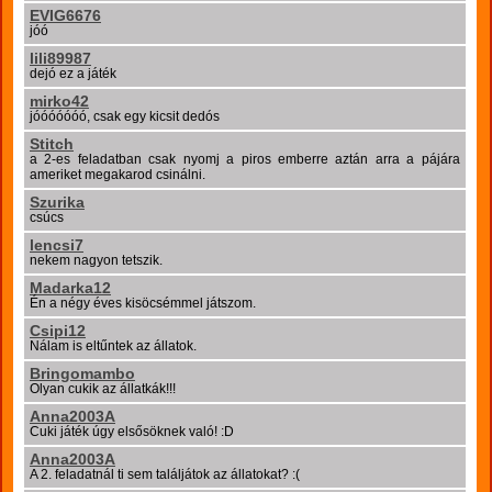
EVIG6676
jóó
lili89987
dejó ez a játék
mirko42
jóóóóóóó, csak egy kicsit dedós
Stitch
a 2-es feladatban csak nyomj a piros emberre aztán arra a pájára
ameriket megakarod csinálni.
Szurika
csúcs
lencsi7
nekem nagyon tetszik.
Madarka12
Én a négy éves kisöcsémmel játszom.
Csipi12
Nálam is eltűntek az állatok.
Bringomambo
Olyan cukik az állatkák!!!
Anna2003A
Cuki játék úgy elsősöknek való! :D
Anna2003A
A 2. feladatnál ti sem találjátok az állatokat? :(