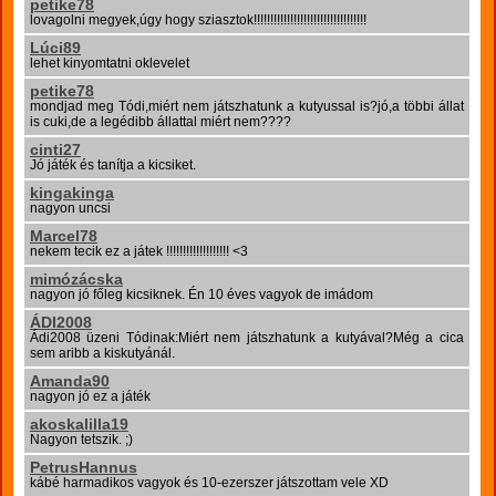
petike78
lovagolni megyek,úgy hogy sziasztok!!!!!!!!!!!!!!!!!!!!!!!!!!!!!!!!!!
Lúci89
lehet kinyomtatni oklevelet
petike78
mondjad meg Tódi,miért nem játszhatunk a kutyussal is?jó,a többi állat
is cuki,de a legédibb állattal miért nem????
cinti27
Jó játék és tanítja a kicsiket.
kingakinga
nagyon uncsi
Marcel78
nekem tecik ez a játek !!!!!!!!!!!!!!!!!!! <3
mimózácska
nagyon jó főleg kicsiknek. Én 10 éves vagyok de imádom
ÁDI2008
Ádi2008 üzeni Tódinak:Miért nem játszhatunk a kutyával?Még a cica
sem aribb a kiskutyánál.
Amanda90
nagyon jó ez a játék
akoskalilla19
Nagyon tetszik. ;)
PetrusHannus
kábé harmadikos vagyok és 10-ezerszer játszottam vele XD