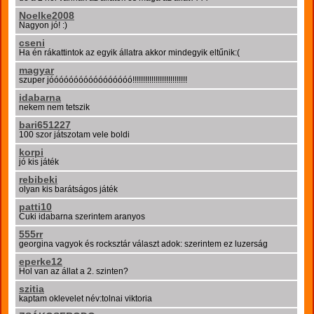
Noelke2008
Nagyon jó! :)
cseni
Ha én rákattintok az egyik állatra akkor mindegyik eltűnik:(
magyar
szuper jóóóóóóóóóóóóóóóóó!!!!!!!!!!!!!!!!!!!!!!!!!!
idabarna
nekem nem tetszik
bari651227
100 szor játszotam vele boldi
korpi
jó kis játék
rebibeki
olyan kis barátságos játék
patti10
Cuki idabarna szerintem aranyos
555rr
georgina vagyok és rocksztár választ adok: szerintem ez luzerság
eperke12
Hol van az állat a 2. szinten?
szitia
kaptam oklevelet név:tolnai viktoria