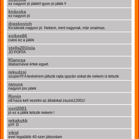
ez nagyon jó játék!! gyon jó játék !!
kirácska
ez nagyon jó
draskovich
Kicsiknek nagyon jó. Nekem, mint nagynak, már unalmas.
evikee66
cuksi ez a játék
stella201lola
JÓ POFFA
Klancsa
Idabarnával értek egyet.
rekudzsi
szuper!!!! A testvérem játszik rajta igazán sokat de nekem is tetszik
ranuce
nagyon joo jatek
Ronin
ott haza kell vezetni az állatokat zsuzsi12001!
nori2001
jó ez a játék tetszik nekem !
rekakukk
jó!!! :D
vikid
evel legalább 40-szer játszotam