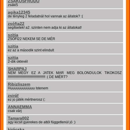
ZSÁKOSFRODO
zsáki5
agika12345
de tényleg 2 feladatnál hol vannak az állatok? :(
zsófia22
segítsetek! a2. szinten nem adja ki az állatokat!
szitia
ZSÓFI22 NEKEM SE DE MÉR
szitia
ez az a második szint elindult
szitia
2-dik oklevél
SHARPAJ
NEM MEGY EZ A JATEK MAR MEG BOLONDULOK TIKOKOSZ
!!!!!!!!!!!!!!!!!!!!!!!!!!!!!!!!!!!!!!!!!!! :( DE MIÉRT?
Ribizliszem
Huuuuuuuuuuuu Istenem
zsiráf
ez jo játék mértnerosz (:
ANNAEMMA
csak várj
Tamara002
agy kicsit gyerekes de attól függetlenül jó :)
kirácska