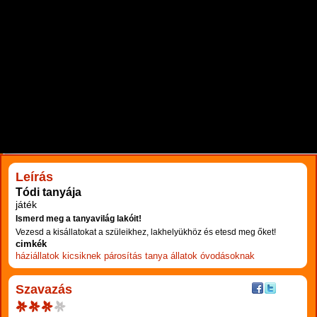
RÉSZLETEK
Leírás
Tódi tanyája
játék
Ismerd meg a tanyavilág lakóit!
Vezesd a kisállatokat a szüleikhez, lakhelyükhöz és etesd meg őket!
cimkék
háziállatok
kicsiknek
párosítás
tanya
állatok
óvodásoknak
Szavazás