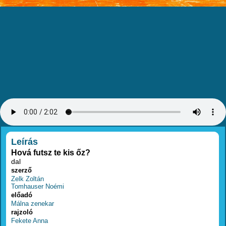
RÉSZLETEK
Leírás
Hová futsz te kis őz?
dal
szerző
Zelk Zoltán
Tomhauser Noémi
előadó
Málna zenekar
rajzoló
Fekete Anna