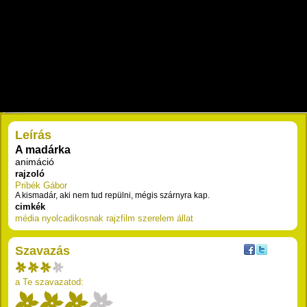
RÉSZLETEK
Leírás
A madárka
animáció
rajzoló
Pribék Gábor
A kismadár, aki nem tud repülni, mégis szárnyra kap.
cimkék
média
nyolcadikosnak
rajzfilm
szerelem
állat
Szavazás
a Te szavazatod: