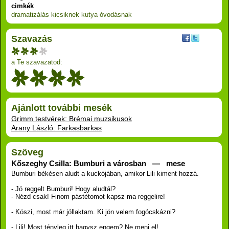
cimkék
dramatizálás
kicsiknek
kutya
óvodásnak
Szavazás
a Te szavazatod:
Ajánlott további mesék
Grimm testvérek: Brémai muzsikusok
Arany László: Farkasbarkas
Szöveg
Kőszeghy Csilla: Bumburi a városban — mese
Bumburi békésen aludt a kuckójában, amikor Lili kiment hozzá.
- Jó reggelt Bumburi! Hogy aludtál?
- Nézd csak! Finom pástétomot kapsz ma reggelire!
- Köszi, most már jóllaktam. Ki jön velem fogócskázni?
- Lili! Most tényleg itt hagysz engem? Ne menj el!