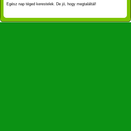
Egész nap téged kerestelek. De jó, hogy megtaláltál!