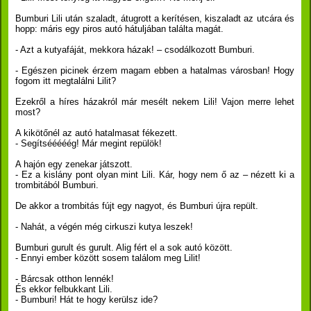
Bumburi Lili után szaladt, átugrott a kerítésen, kiszaladt az utcára és
hopp: máris egy piros autó hátuljában találta magát.
- Azt a kutyafáját, mekkora házak! – csodálkozott Bumburi.
- Egészen picinek érzem magam ebben a hatalmas városban! Hogy
fogom itt megtalálni Lilit?
Ezekről a híres házakról már mesélt nekem Lili! Vajon merre lehet
most?
A kikötőnél az autó hatalmasat fékezett.
- Segítsééééég! Már megint repülök!
A hajón egy zenekar játszott.
- Ez a kislány pont olyan mint Lili. Kár, hogy nem ő az – nézett ki a
trombitából Bumburi.
De akkor a trombitás fújt egy nagyot, és Bumburi újra repült.
- Nahát, a végén még cirkuszi kutya leszek!
Bumburi gurult és gurult. Alig fért el a sok autó között.
- Ennyi ember között sosem találom meg Lilit!
- Bárcsak otthon lennék!
És ekkor felbukkant Lili.
- Bumburi! Hát te hogy kerülsz ide?