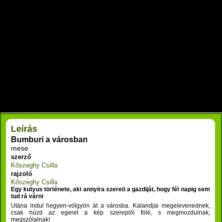
RÉSZLETEK
Leírás
Bumburi a városban
mese
szerző
Kőszeghy Csilla
rajzoló
Kőszeghy Csilla
Egy kutyus története, aki annyira szereti a gazdiját, hogy fél napig sem
tud rá várni
Utána indul hegyen-völgyön át a városba. Kalandjai megelevenednek,
csak húzd az egeret a kép szereplői fölé, s megmozdulnak,
megszólalnak!