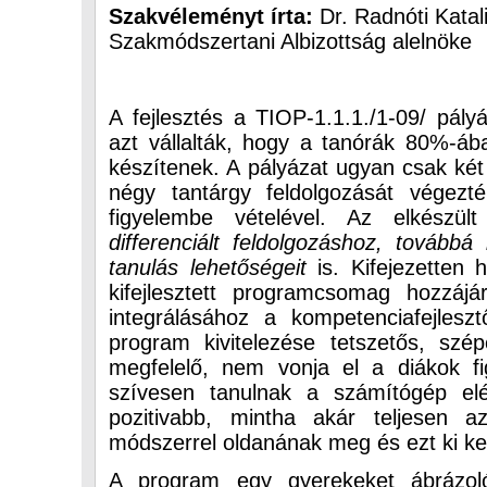
Szakvéleményt írta:
Dr. Radnóti Katali
Szakmódszertani Albizottság alelnöke
A fejlesztés a TIOP-1.1.1./1-09/ pályá
azt vállalták, hogy a tanórák 80%-á
készítenek. A pályázat ugyan csak két 
négy tantárgy feldolgozását végezté
figyelembe vételével. Az elkészül
differenciált feldolgozáshoz, tovább
tanulás lehetőségeit
is. Kifejezetten h
kifejlesztett programcsomag hozzájár
integrálásához a kompetenciafejlesz
program kivitelezése tetszetős, sz
megfelelő, nem vonja el a diákok fi
szívesen tanulnak a számítógép elé 
pozitivabb, mintha akár teljesen a
módszerrel oldanának meg és ezt ki kel
A program egy gyerekeket ábrázoló 