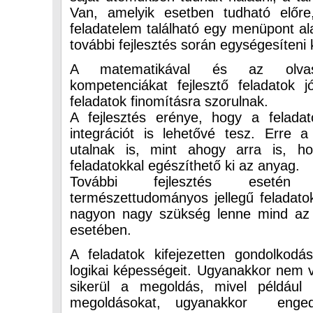
Van, amelyik esetben tudható előre
feladatelem található egy menüpont ala
további fejlesztés során egységesíteni 
A matematikával és az olvasás
kompetenciákat fejlesztő feladatok j
feladatok finomításra szorulnak.
A fejlesztés erénye, hogy a felada
integrációt is lehetővé tesz. Erre 
utalnak is, mint ahogy arra is, ho
feladatokkal egészíthető ki az anyag.
További fejlesztés esetén 
természettudományos jellegű feladatok
nagyon nagy szükség lenne mind az é
esetében.
A feladatok kifejezetten gondolkodás
logikai képességeit. Ugyanakkor nem 
sikerül a megoldás, mivel például
megoldásokat, ugyanakkor enge