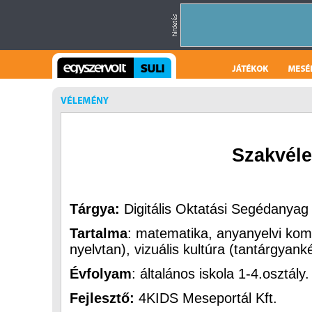
Szakvél
Tárgya:
Digitális Oktatási Segédanya
Tartalma
: matematika, anyanyelvi ko
nyelvtan), vizuális kultúra (tantárgyank
Évfolyam
: általános iskola 1-4.osztály.
Fejlesztő:
4KIDS Meseportál Kft.