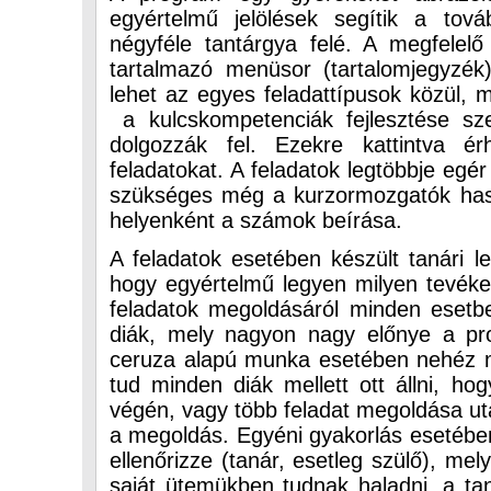
egyértelmű jelölések segítik a tov
négyféle tantárgya felé. A megfelelő
tartalmazó menüsor (tartalomjegyzék)
lehet az egyes feladattípusok közül,
a kulcskompetenciák fejlesztése sz
dolgozzák fel. Ezekre kattintva é
feladatokat. A feladatok legtöbbje egér
szükséges még a kurzormozgatók hasz
helyenként a számok beírása.
A feladatok esetében készült tanári le
hogy egyértelmű legyen milyen tevéken
feladatok megoldásáról minden esetbe
diák, mely nagyon nagy előnye a pr
ceruza alapú munka esetében nehéz m
tud minden diák mellett ott állni, ho
végén, vagy több feladat megoldása után
a megoldás. Egyéni gyakorlás esetében
ellenőrizze (tanár, esetleg szülő), m
saját ütemükben tudnak haladni, a ta