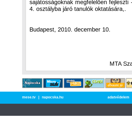
sajátosságoknak megfelelően fejleszti
4. osztályba járó tanulók oktatására,.
Budapest, 2010. december 10.
MTA Szak
mese.tv
|
napocska.hu
adatvédelem