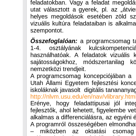
feladatokban. Vagy a feladat megoldá
utat választott a gyerek, pl. az „átv
helyes megoldások esetében zöld sz
vizuális kultúra feladataiban is alkal
szempontot.
Összefoglalóan:
a programcsomag tar
1-4. osztályának kulcskompeten
használhatóak. A feladatok vizuális 
sajátosságokhoz, módszertanilag köve
nemzetközi trendjeit.
A programcsomag koncepciójában a jel
Utah Állami Egyetem fejlesztési konce
iskoláknak javasolt digitális tananany
http://nlvm.usu.edu/en/nav/vlibrary.htm
Erénye, hogy feladattipusai jól in
fejlesztők, ahol lehetett, figyelembe ve
alkalmas a differenciálásra, az egyéni
A programról összeségében elmondhat
– miközben az oktatási csomag a 