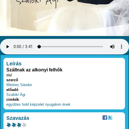
RÉSZLETEK
Leírás
Szállnak az alkonyi felhők
dal
szerző
Weöres Sándor
előadó
Szalóki Ági
cimkék
együttes
hold
képzelet
nyugalom
ének
Szavazás