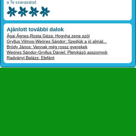
a Te szavazatod:
Ajánlott további dalok
Ágai Ágnes-Rosta Géza: Hogyha zene szól
Gryllus Vilmos-Weöres Sándor: Szedjük a jó almát...
Bródy János: Vannak még rossz gyerekek
Weöres Sándor-Gryllus Dániel: Pletykázó asszonyok
Radványi Balázs: Elefánt