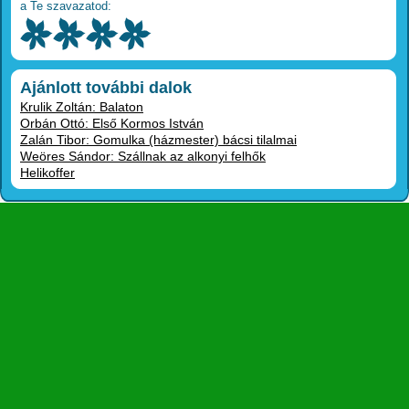
a Te szavazatod:
Ajánlott további dalok
Krulik Zoltán: Balaton
Orbán Ottó: Első Kormos István
Zalán Tibor: Gomulka (házmester) bácsi tilalmai
Weöres Sándor: Szállnak az alkonyi felhők
Helikoffer