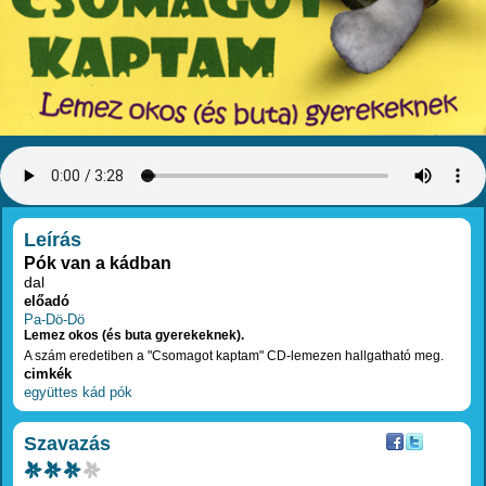
RÉSZLETEK
Leírás
Pók van a kádban
dal
előadó
Pa-Dö-Dö
Lemez okos (és buta gyerekeknek).
A szám eredetiben a "Csomagot kaptam" CD-lemezen hallgatható meg.
cimkék
együttes
kád
pók
Szavazás