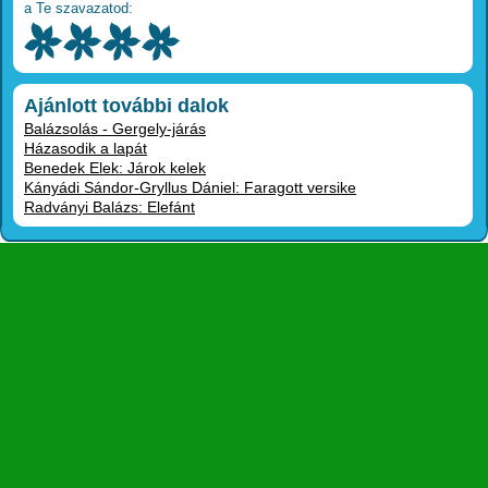
a Te szavazatod:
Ajánlott további dalok
Balázsolás - Gergely-járás
Házasodik a lapát
Benedek Elek: Járok kelek
Kányádi Sándor-Gryllus Dániel: Faragott versike
Radványi Balázs: Elefánt