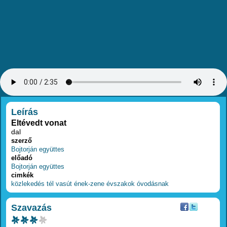
RÉSZLETEK
Leírás
Eltévedt vonat
dal
szerző
Bojtorján együttes
előadó
Bojtorján együttes
cimkék
közlekedés
tél
vasút
ének-zene
évszakok
óvodásnak
Szavazás