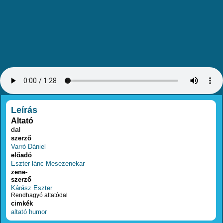
RÉSZLETEK
Leírás
Altató
dal
szerző
Varró Dániel
előadó
Eszter-lánc Mesezenekar
zene-
szerző
Kárász Eszter
Rendhagyó altatódal
cimkék
altató
humor