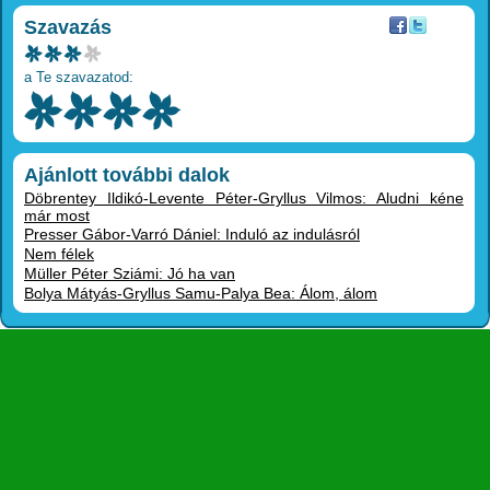
Szavazás
a Te szavazatod:
Ajánlott további dalok
Döbrentey Ildikó-Levente Péter-Gryllus Vilmos: Aludni kéne
már most
Presser Gábor-Varró Dániel: Induló az indulásról
Nem félek
Müller Péter Sziámi: Jó ha van
Bolya Mátyás-Gryllus Samu-Palya Bea: Álom, álom