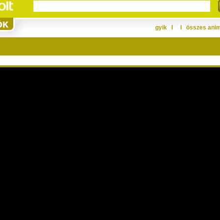
gyik
Ι
Ι
összes ani