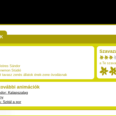
EK
Szavaz
a Te szava
eöres Sándor
inemon Stúdió
t
tavasz
zenés
állatok
ének-zene
óvodásnak
 további animációk
dor: Kalapszalag
ny
: Szitál a por