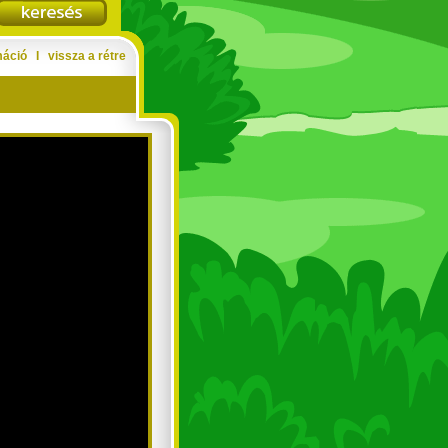
máció
Ι
vissza a rétre