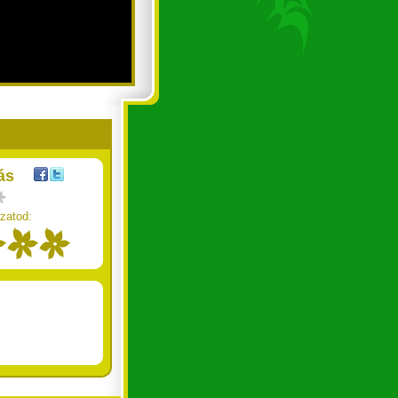
ás
zatod: