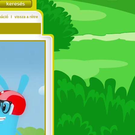
máció
Ι
vissza a rétre