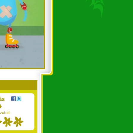
ás
zatod: