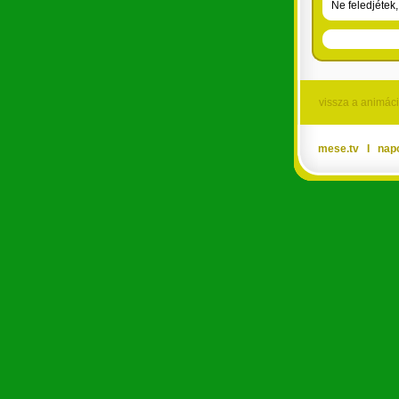
Ne feledjétek
vissza a animác
mese.tv
Ι
nap