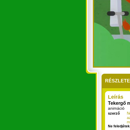
RÉSZLET
Leírás
Tekergő m
animáció
szerző
N
a
m
Ne feledjéte