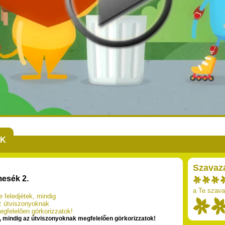
EK
Szavaz
esék 2.
a Te szava
e feledjétek, mindig
z útviszonyoknak
egfelelően görkorizzatok!
k, mindig az útviszonyoknak megfelelően görkorizzatok!