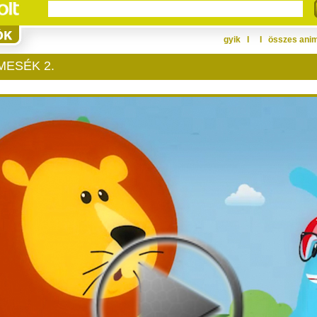
gyik
Ι
Ι
összes ani
ESÉK 2.