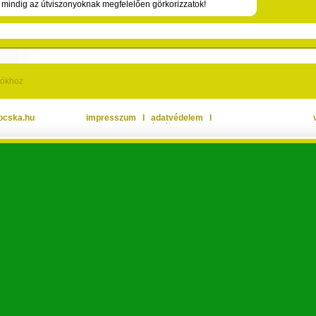
, mindig az útviszonyoknak megfelelően görkorizzatok!
iókhoz
ocska.hu
impresszum
Ι
adatvédelem
Ι
oldaltérkép