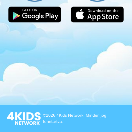
©2026
4Kids Network
. Minden jog
fenntartva.