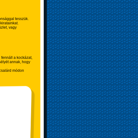
onsággal tesszük.
iratainkat.
zlet, vagy
 fennáll a kockázat,
élyét annak, hogy
 csalárd módon