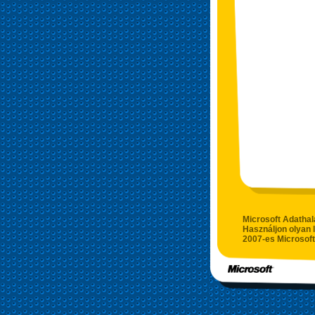
Microsoft Adathal
Használjon olyan 
2007-es Microsoft