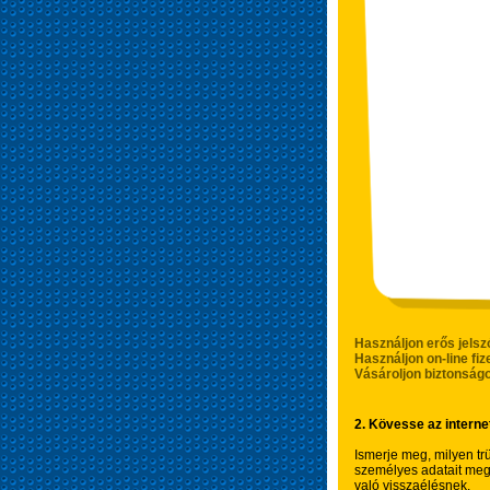
Használjon erős jelsz
Használjon on-line fiz
Vásároljon biztonság
2. Kövesse az interne
Ismerje meg, milyen tr
személyes adatait megs
való visszaélésnek.