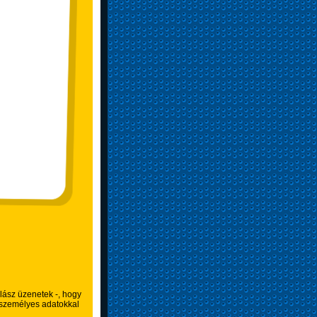
lász üzenetek -, hogy
 személyes adatokkal