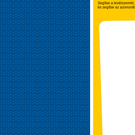
Segítse a levélszemét
és segítse az azonosít