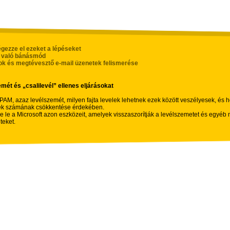
 végezze el ezeket a lépéseket
l való bánásmód
ok és megtévesztő e-mail üzenetek felismerése
emét és „csalilevél” ellenes eljárásokat
PAM, azaz levélszemét, milyen fajta levelek lehetnek ezek között veszélyesek, és h
ek számának csökkentése érdekében.
se le a Microsoft azon eszközeit, amelyek visszaszorítják a levélszemetet és egyé
teket.