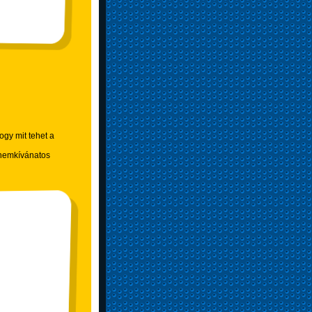
ogy mit tehet a
b nemkívánatos