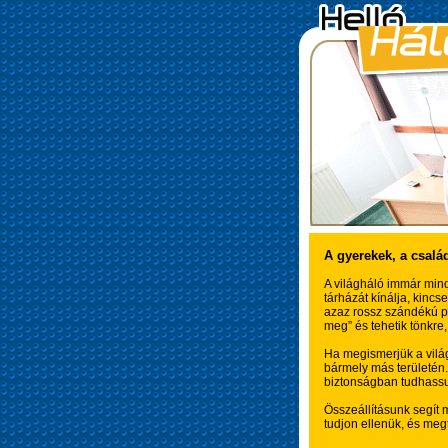
A gyerekek, a csalá
A világháló immár mind
tárházát kínálja, kinc
azaz rossz szándékú pr
meg” és tehetik tönkre,
Ha megismerjük a világ
bármely más területén.
biztonságban tudhassu
Összeállításunk segít 
tudjon ellenük, és megt