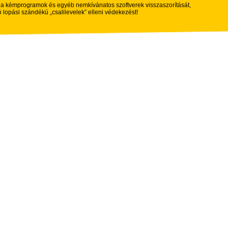
, a kémprogramok és egyéb nemkívánatos szoftverek visszaszorítását,
ó lopási szándékú „csalilevelek” elleni védekezést!