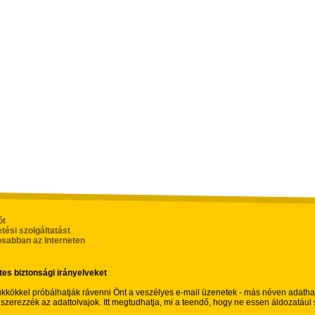
ót
etési szolgáltatást
osabban az Interneten
tes biztonsági irányelveket
ükkökkel próbálhatják rávenni Önt a veszélyes e-mail üzenetek - más néven adatha
zerezzék az adattolvajok. Itt megtudhatja, mi a teendő, hogy ne essen áldozatául