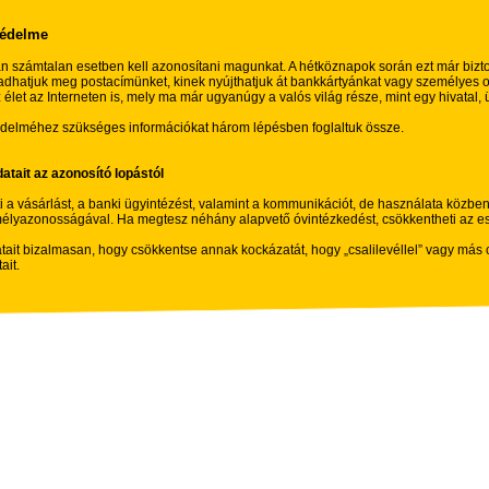
védelme
n számtalan esetben kell azonosítani magunkat. A hétköznapok során ezt már bizt
adhatjuk meg postacímünket, kinek nyújthatjuk át bankkártyánkat vagy személyes ok
let az Interneten is, mely ma már ugyanúgy a valós világ része, mint egy hivatal, ü
delméhez szükséges információkat három lépésben foglaltuk össze.
atait az azonosító lopástól
i a vásárlást, a banki ügyintézést, valamint a kommunikációt, de használata közben
élyazonosságával. Ha megtesz néhány alapvető óvintézkedést, csökkentheti az es
tait bizalmasan, hogy csökkentse annak kockázatát, hogy „csalilevéllel” vagy más
ait.