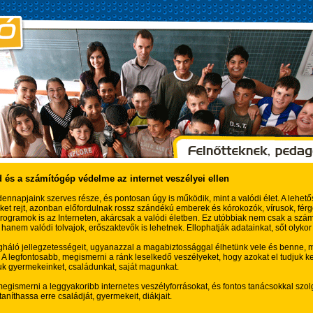
d és a számítógép védelme az internet veszélyei ellen
ennapjaink szerves része, és pontosan úgy is működik, mint a valódi élet. A lehet
seket rejt, azonban előfordulnak rossz szándékú emberek és kórokozók, vírusok, fé
ogramok is az Interneten, akárcsak a valódi életben. Ez utóbbiak nem csak a számí
 hanem valódi tolvajok, erőszaktevők is lehetnek. Ellophatják adatainkat, sőt olyko
háló jellegzetességeit, ugyanazzal a magabiztossággal élhetünk vele és benne, mi
 A legfontosabb, megismerni a ránk leselkedő veszélyeket, hogy azokat el tudjuk ke
k gyermekeinket, családunkat, saját magunkat.
megismerni a leggyakoribb internetes veszélyforrásokat, és fontos tanácsokkal szo
aníthassa erre családját, gyermekeit, diákjait.