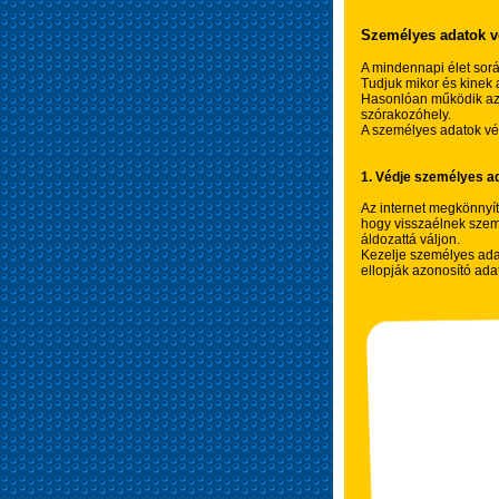
Személyes adatok 
A mindennapi élet sorá
Tudjuk mikor és kinek 
Hasonlóan működik az é
szórakozóhely.
A személyes adatok vé
1. Védje személyes ad
Az internet megkönnyít
hogy visszaélnek szem
áldozattá váljon.
Kezelje személyes ada
ellopják azonosító adat