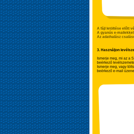
A fájl letöltése előtt
A gyanús e-mailekke
Az adathalász csalás
3. Használjon levélsz
Ismerje meg, mi az a S
beérkező levélszemet
Ismerje meg, vagy tölt
beérkező e-mail üzene