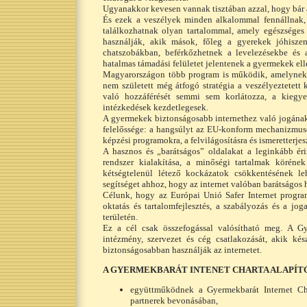
Ugyanakkor kevesen vannak tisztában azzal, hogy bár az
És ezek a veszélyek minden alkalommal fennállnak, 
találkozhatnak olyan tartalommal, amely egészséges 
használják, akik mások, főleg a gyerekek jóhisze
chatszobákban, beférkőzhetnek a levelezésekbe és
hatalmas támadási felületet jelentenek a gyermekek ell
Magyarországon több program is működik, amelynek c
nem született még átfogó stratégia a veszélyeztetett
való hozzáférését semmi sem korlátozza, a kiegyen
intézkedések kezdetlegesek.
A gyermekek biztonságosabb internethez való jogána
felelőssége: a hangsúlyt az EU-konform mechanizmusok
képzési programokra, a felvilágosításra és ismeretterjes
A hasznos és „barátságos” oldalakat a leginkább ér
rendszer kialakítása, a minőségi tartalmak körének
kétségtelenül létező kockázatok csökkentésének le
segítséget ahhoz, hogy az internet valóban barátságos 
Célunk, hogy az Európai Unió Safer Internet progr
oktatás és tartalomfejlesztés, a szabályozás és a jo
területén.
Ez a cél csak összefogással valósítható meg. A G
intézmény, szervezet és cég csatlakozását, akik k
biztonságosabban használják az internetet.
A GYERMEKBARÁT INTENET CHARTA ALAPÍT
együttműködnek a Gyermekbarát Internet Cha
partnerek bevonásában,