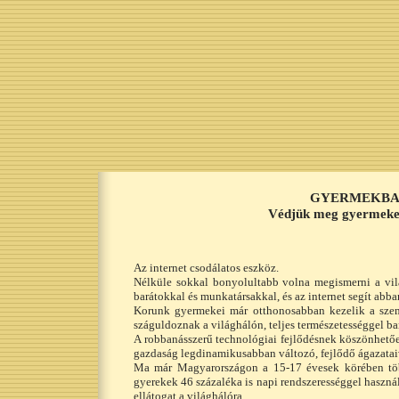
GYERMEKBA
Védjük meg gyermekein
Az internet csodálatos eszköz.
Nélküle sokkal bonyolultabb volna megismerni a vilá
barátokkal és munkatársakkal, és az inter­net segít ab
Korunk gyermekei már otthonosabban kezelik a szemé
száguldoznak a világhálón, teljes természetességgel b
A robbanásszerű technológiai fejlődésnek köszönhető
gazdaság legdinamikusabban változó, fejlődő ágazatai
Ma már Magyarországon a 15-17 évesek körében több
gyerekek 46 százaléka is napi rendszerességgel használ
ellátogat a világhálóra.